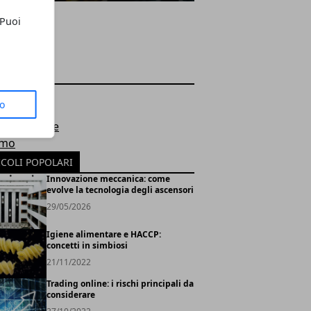
 Puoi
EGORIE
e
to
ologia
 e ambiente
smo
ICOLI POPOLARI
Innovazione meccanica: come
evolve la tecnologia degli ascensori
29/05/2026
Igiene alimentare e HACCP:
concetti in simbiosi
21/11/2022
Trading online: i rischi principali da
considerare