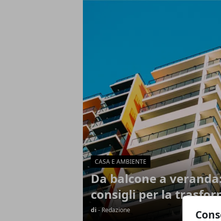
Articoli in Evidenza
CASA E AMBIENTE
Da balcone a veranda: 
consigli per la trasfo
di
- Redazione
Cons