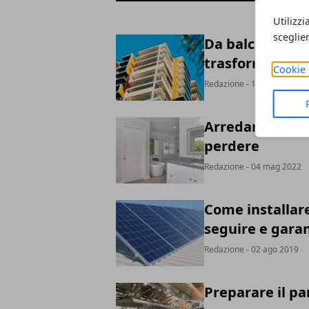
Utilizzi
sceglie
Da balcone a ver
trasformazion
Cookie 
Redazione
- 15 mag 2022
Arredare casa c
perdere
Redazione
- 04 mag 2022
Come installare
seguire e garan
Redazione
- 02 ago 2019
Preparare il pa