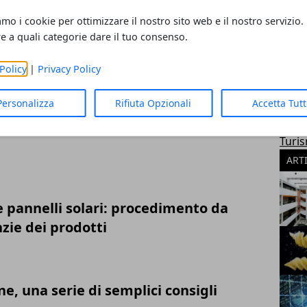
amo i cookie per ottimizzare il nostro sito web e il nostro servizio.
re a quali categorie dare il tuo consenso.
anda: ecco alcuni utili consigli per la
e
Policy
|
Privacy Policy
CAT
Salut
Personalizza
Rifiuta Opzionali
Accetta Tut
Tecn
on gli specchi: 6 consigli da non
Casa
Turi
ART
 pannelli solari: procedimento da
zie dei prodotti
ne, una serie di semplici consigli