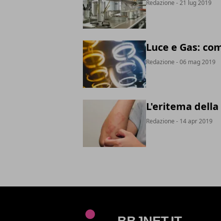
Redazione
- 21 lug 2019
Luce e Gas: com
Redazione
- 06 mag 2019
L'eritema della
Redazione
- 14 apr 2019