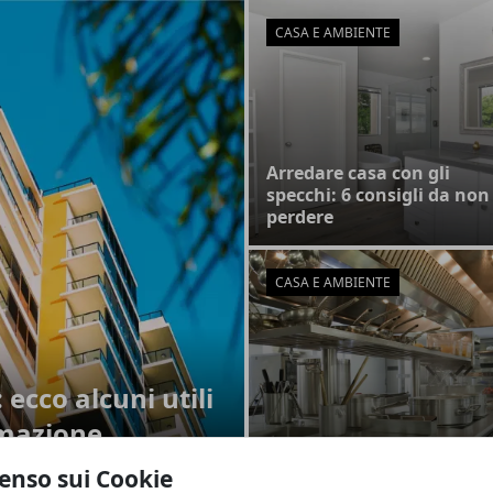
CASA E AMBIENTE
Arredare casa con gli
specchi: 6 consigli da non
perdere
CASA E AMBIENTE
ecco alcuni utili
rmazione
Preparare il pane, una
serie di semplici consigli
enso sui Cookie