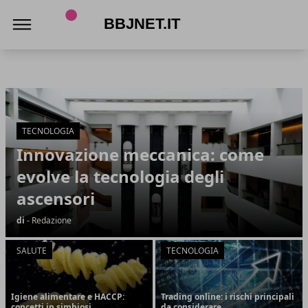
BBJnet.it
BBJnet.it
Articoli in Evidenza
TECNOLOGIA
Innovazione meccanica: come
evolve la tecnologia degli
ascensori
di
- Redazione
SALUTE
TECNOLOGIA
Igiene alimentare e HACCP:
Trading online: i rischi principali
concetti in simbiosi
da considerare