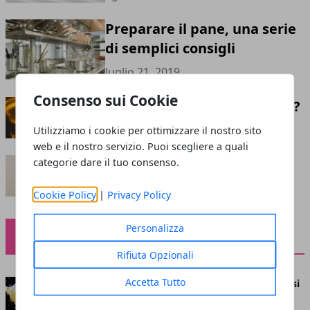
Preparare il pane, una serie
di semplici consigli
luglio 21, 2019
Consenso sui Cookie
Luce e Gas: come orientarsi?
maggio 06, 2019
Utilizziamo i cookie per ottimizzare il nostro sito
web e il nostro servizio. Puoi scegliere a quali
L'eritema della pelle
categorie dare il tuo consenso.
aprile 14, 2019
Cookie Policy
|
Privacy Policy
Personalizza
SALUTE
Rifiuta Opzionali
Accetta Tutto
Igiene alimentare e HACCP: concetti in simbiosi
novembre 21, 2022